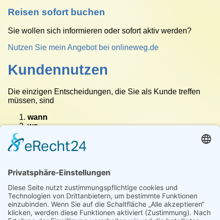
Reisen sofort buchen
Sie wollen sich informieren oder sofort aktiv werden?
Nutzen Sie mein Angebot bei onlineweg.de
Kundennutzen
Die einzigen Entscheidungen, die Sie als Kunde treffen
müssen, sind
wann
wo
wie
Sie Urlaub machen wollen: Badeurlaub, Kreuzfahrten,
Wellness, Studienreisen, Familienurlaub, Städtereisen,
nur Flug, Individualreise, Sprachreise, Gruppenreise usw.
Um alles andere kümmere ich mich.
Ich biete Ihnen, als persönliche Reiseberaterin:
Reiseplanung nach Ihren persönlichen Bedürfnissen